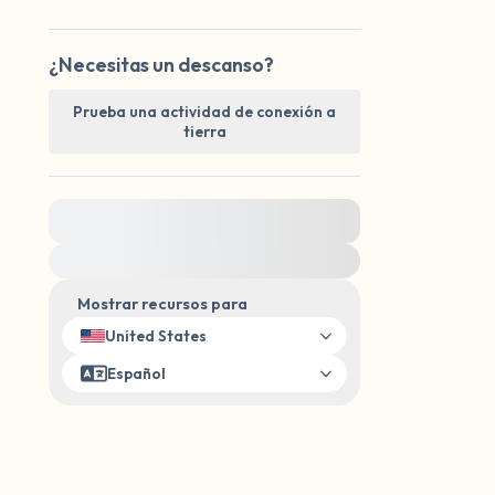
¿Necesitas un descanso?
Prueba una actividad de conexión a
tierra
Para obtener ayuda inmediata, visite
{{resource}}
Mostrar recursos para
United States
Español