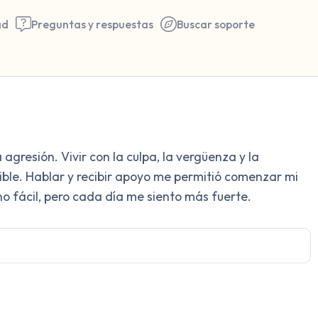
ad
Preguntas y respuestas
Buscar soporte
Encuentra un lugar cómodo 
 agresión. Vivir con la culpa, la vergüenza y la
respira profundamente un pa
ble. Hablar y recibir apoyo me permitió comenzar mi
hasta 3), exhala por la boca
o fácil, pero cada día me siento más fuerte.
a tu alrededor. Nombra lo si
5 – cosas que puedes ver (p
ventana)
4 – cosas que puedes sentir