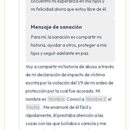
Encuentro mi esperanza en mis hijos y 
5 – cosas que puedes ver (puedes mirar
mi felicidad ahora que estoy libre de él.
dentro de la habitación y por la ventana)
Mensaje de sanación
4 – cosas que puedes sentir (¿qué hay
Para mí, la sanación es compartir mi 
frente a ti que puedas tocar?)
historia, ayudar a otros, proteger a mis 
hijos y seguir adelante en paz.
3 – cosas que puedes oír
Voy a compartir mi historia de abuso a través 
2 – cosas que puedes oler
de mi declaración de impacto de víctima 
escrita por la violación del 1/9 de mi orden de 
1 – cosa que te gusta de ti mismo.
protección por la cual fue acusado. Mi 
Respira hondo para terminar.
nombre es 
Nombre
 Conocí a 
Nombre 2
 el 
Fecha
 . Me enamoré de él fácil y 
rápidamente, él prestaba atención a las 
cosas con las que luchaba o carecía y me 