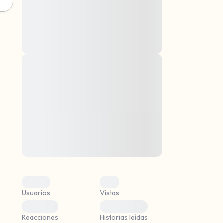
montes, nascetur ridiculus mus. Donec
quam felis, ultricies nec, pellentesque eu,
pretium quis, sem. Nulla consequat massa
quis enim. Donec pede justo, fringilla vel,
aliquet nec, vulputate
Lorem ipsum dolor sit amet, consectetuer
mismo.
adipiscing elit. Aenean commodo ligula
eget dolor. Aenean massa. Cum sociis
r.
natoque penatibus et magnis dis parturient
montes, nascetur ridiculus mus. Donec
quam felis, ultricies nec, pellentesque eu,
pretium quis, sem. Nulla consequat massa
quis enim. Donec pede justo, fringilla vel,
aliquet nec, vulputate
0
0
Usuarios
Vistas
0
0
Reacciones
Historias leídas