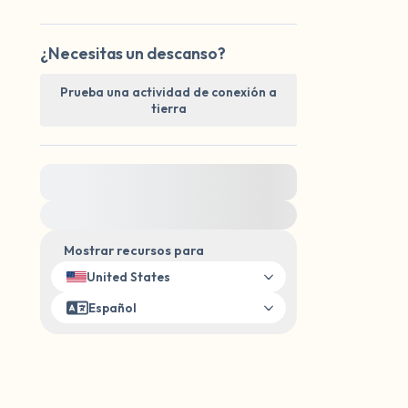
¿Necesitas un descanso?
Prueba una actividad de conexión a
tierra
Para obtener ayuda inmediata, visite
{{resource}}
Mostrar recursos para
United States
Español