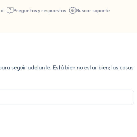
ad
Preguntas y respuestas
Buscar soporte
Encuentra un lugar cómodo 
para seguir adelante. Está bien no estar bien; las cosas
respira profundamente un pa
hasta 3), exhala por la boca
a tu alrededor. Nombra lo si
5 – cosas que puedes ver (p
ventana)
4 – cosas que puedes sentir