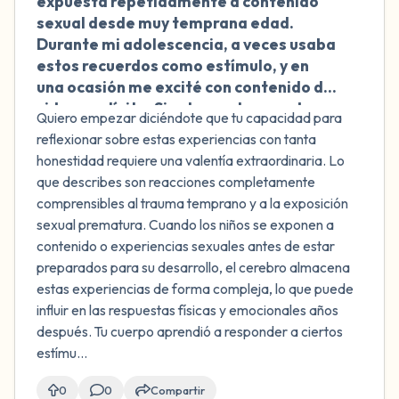
expuesta repetidamente a contenido
sexual desde muy temprana edad.
Durante mi adolescencia, a veces usaba
estos recuerdos como estímulo, y en
una ocasión me excité con contenido de
video explícito. Siento una tremenda
Quiero empezar diciéndote que tu capacidad para
culpa por estas reacciones y me
reflexionar sobre estas experiencias con tanta
pregunto si es posible perdonarme.
honestidad requiere una valentía extraordinaria. Lo
También noto que ciertos sonidos me
que describes son reacciones completamente
excitan y no sé si es normal. ¿Es posible
comprensibles al trauma temprano y a la exposición
sanar esta culpa y comprender estas
sexual prematura. Cuando los niños se exponen a
reacciones?
contenido o experiencias sexuales antes de estar
preparados para su desarrollo, el cerebro almacena
estas experiencias de forma compleja, lo que puede
influir en las respuestas físicas y emocionales años
después. Tu cuerpo aprendió a responder a ciertos
estímu...
0
0
Compartir