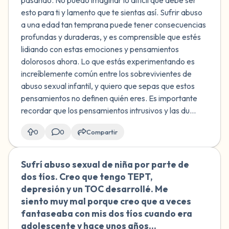
pasando. No puedo imaginar lo difícil que debe ser
dudas obsesivas sobre si me excité al
esto para ti y lamento que te sientas así. Sufrir abuso
ver contenido explícito, y siento una
a una edad tan temprana puede tener consecuencias
culpa y una depresión abrumadoras. Me
profundas y duraderas, y es comprensible que estés
aterra pensar que podría ser como las
lidiando con estas emociones y pensamientos
personas que abusaron de mí o que
dolorosos ahora. Lo que estás experimentando es
actué de forma inapropiada, algo que
increíblemente común entre los sobrevivientes de
no recuerdo. ¿Cómo puedo lidiar con
abuso sexual infantil, y quiero que sepas que estos
estos pensamientos intrusivos y la
pensamientos no definen quién eres. Es importante
intensa culpa que siento?
recordar que los pensamientos intrusivos y las du...
0
0
Compartir
Sufrí abuso sexual de niña por parte de
🇨🇴
dos tíos. Creo que tengo TEPT,
depresión y un TOC desarrollé. Me
siento muy mal porque creo que a veces
fantaseaba con mis dos tíos cuando era
adolescente y hace unos años