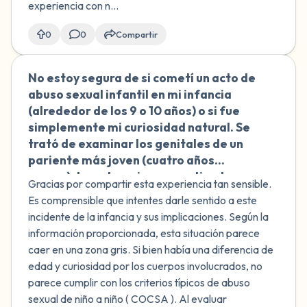
experiencia con n...
0
0
Compartir
No estoy segura de si cometí un acto de
🇪🇸
abuso sexual infantil en mi infancia
(alrededor de los 9 o 10 años) o si fue
simplemente mi curiosidad natural. Se
trató de examinar los genitales de un
pariente más joven (cuatro años
menor) durante un juego, motivada por
Gracias por compartir esta experiencia tan sensible.
la curiosidad sobre mi propio cuerpo
Es comprensible que intentes darle sentido a este
después de una lesión. No se utilizó la
incidente de la infancia y sus implicaciones. Según la
fuerza ni hubo actividad sexual
información proporcionada, esta situación parece
explícita, pero no sé si la diferencia de
caer en una zona gris. Si bien había una diferencia de
edad hace que esto sea preocupante.
edad y curiosidad por los cuerpos involucrados, no
En ese momento no entendí
parece cumplir con los criterios típicos de abuso
completamente las implicaciones.
sexual de niño a niño ( COCSA ). Al evaluar