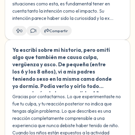
Planeo hablar de esto con un
situaciones como esta, es fundamental tener en
profesional, pero estoy buscando
cuenta tanto la intención como el impacto. Su
orientación inicial sobre cómo
intención parece haber sido la curiosidad y la ex...
categorizar y comprender esta
experiencia infantil.
0
1
Compartir
Ya escribí sobre mi historia, pero omití
🇨🇴
algo que también me causa culpa,
vergüenza y asco. De pequeña (entre
los 6 y los 8 años), vi a mis padres
teniendo sexo en la misma cama donde
yo dormía. Podía verlo y oírlo todo
porque tenían la luz encendida. Años
Gracias por contactarnos. Lo que experimentaste no
después, durante mi adolescencia, a
fue tu culpa, y tu reacción posterior no indica que
veces usaba esas imágenes de mi
tengas algún problema. Lo que describes es una
memoria para masturbarme. Esto me
reacción completamente comprensible a una
hace sentir como si estuviera enferma.
experiencia que nunca debiste haber tenido de niño.
¿Me pasa algo? Me siento muy
Cuando los niños están expuestos a la actividad