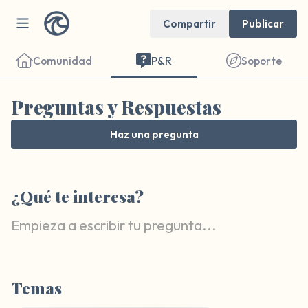
Compartir
Publicar
Comunidad
P&R
Soporte
Preguntas y Respuestas
Haz una pregunta
Encuentra un lugar cómodo para sentarte.
¿Qué te interesa?
Cierra los ojos suavemente y respira
profundamente un par de veces: inhala por
la nariz (cuenta hasta 3), exhala por la
boca (cuenta hasta 3). Ahora abre los ojos
y mira a tu alrededor. Nombra lo siguiente
Temas
en voz alta: