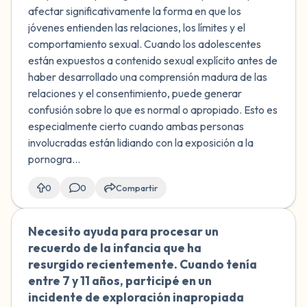
que debíamos parar. La situación se
afectar significativamente la forma en que los
volvió a plantear (esa noche o la
jóvenes entienden las relaciones, los límites y el
siguiente) y acepté. Durante este
comportamiento sexual. Cuando los adolescentes
encuentro, cuando intentó penetrarme,
están expuestos a contenido sexual explícito antes de
me quedé completamente congelada,
haber desarrollado una comprensión madura de las
mirando fijamente la pared. Después
relaciones y el consentimiento, puede generar
de intentarlo dos veces, se frustró por
confusión sobre lo que es normal o apropiado. Esto es
mi falta de respuesta. Solo "recuperé la
especialmente cierto cuando ambas personas
conciencia" cuando él guiaba mis
involucradas están lidiando con la exposición a la
manos para que lo tocara. ¿Esto cuenta
pornogra...
como COCSA a pesar de que lo sugerí
primero y dije que sí la segunda vez?
0
0
Compartir
¿Cómo puedo entender lo que sucedió
cuando me quedé congelada?
Necesito ayuda para procesar un
🇿🇦
recuerdo de la infancia que ha
resurgido recientemente. Cuando tenía
entre 7 y 11 años, participé en un
incidente de exploración inapropiada