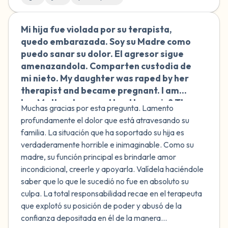
Mi hija fue violada por su terapista,
🇲🇽
quedo embarazada. Soy su Madre como
puedo sanar su dolor. El agresor sigue
amenazandola. Comparten custodia de
mi nieto. My daughter was raped by her
therapist and became pregnant. I am
her Mother, how can I heal her pain? The
Muchas gracias por esta pregunta. Lamento
aggressor continues to threaten her
profundamente el dolor que está atravesando su
and they share custody of my grandson.
familia. La situación que ha soportado su hija es
verdaderamente horrible e inimaginable. Como su
madre, su función principal es brindarle amor
incondicional, creerle y apoyarla. Valídela haciéndole
saber que lo que le sucedió no fue en absoluto su
culpa. La total responsabilidad recae en el terapeuta
que explotó su posición de poder y abusó de la
confianza depositada en él de la manera...