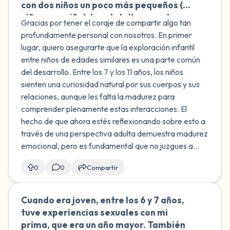
con dos niños un poco más pequeños (un
niño y una niña). Los detalles exactos no
Gracias por tener el coraje de compartir algo tan
están claros en mi memoria, pero
profundamente personal con nosotros. En primer
implicó desnudarme. Ahora, a los 22
lugar, quiero asegurarte que la exploración infantil
años, estoy luchando con estos
entre niños de edades similares es una parte común
recuerdos y me encuentro juzgando mis
del desarrollo. Entre los 7 y los 11 años, los niños
acciones de la infancia según los
sienten una curiosidad natural por sus cuerpos y sus
estándares de los adultos. Me siento
relaciones, aunque les falta la madurez para
particularmente avergonzada por la
comprender plenamente estas interacciones. El
presencia de otro hombre durante el
hecho de que ahora estés reflexionando sobre esto a
incidente y me pregunto si soy digna de
través de una perspectiva adulta demuestra madurez
una relación heterosexual. Está
emocional, pero es fundamental que no juzgues a...
afectando mi autoestima y mi
capacidad para formar conexiones.
0
0
Compartir
¿Cómo puedo entender esto en el
contexto del desarrollo infantil y qué
Cuando era joven, entre los 6 y 7 años,
🇲🇽
pasos puedo dar para avanzar?
tuve experiencias sexuales con mi
prima, que era un año mayor. También