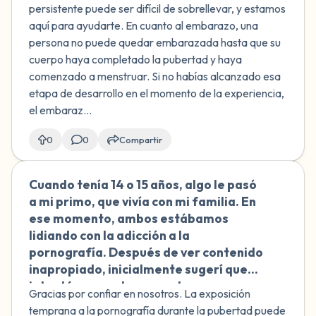
persistente puede ser difícil de sobrellevar, y estamos
aquí para ayudarte. En cuanto al embarazo, una
persona no puede quedar embarazada hasta que su
cuerpo haya completado la pubertad y haya
comenzado a menstruar. Si no habías alcanzado esa
etapa de desarrollo en el momento de la experiencia,
el embaraz...
0
0
Compartir
Cuando tenía 14 o 15 años, algo le pasó
🇲🇽
a mi primo, que vivía con mi familia. En
ese momento, ambos estábamos
lidiando con la adicción a la
pornografía. Después de ver contenido
inapropiado, inicialmente sugerí que
intentáramos algo sexual, pero
Gracias por confiar en nosotros. La exposición
rápidamente le dije que se sentía mal y
temprana a la pornografía durante la pubertad puede