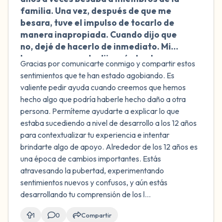
familia. Una vez, después de que me
besara, tuve el impulso de tocarlo de
manera inapropiada. Cuando dijo que
no, dejé de hacerlo de inmediato. Mi
hermano mayor le dijo más tarde que
Gracias por comunicarte conmigo y compartir estos
besar a miembros de la familia no era
sentimientos que te han estado agobiando. Es
apropiado. Nunca le he contado a nadie
valiente pedir ayuda cuando creemos que hemos
sobre mi impulso y siento una intensa
hecho algo que podría haberle hecho daño a otra
vergüenza y asco conmigo misma.
persona. Permíteme ayudarte a explicar lo que
¿Debería hablar con alguien sobre
estaba sucediendo a nivel de desarrollo a los 12 años
esto?
para contextualizar tu experiencia e intentar
brindarte algo de apoyo. Alrededor de los 12 años es
una época de cambios importantes. Estás
atravesando la pubertad, experimentando
sentimientos nuevos y confusos, y aún estás
desarrollando tu comprensión de los l...
1
0
Compartir