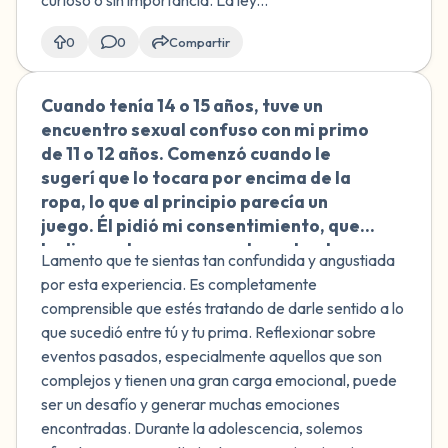
curioso o sin importancia. La ley...
0
0
Compartir
Cuando tenía 14 o 15 años, tuve un
🇲🇽
encuentro sexual confuso con mi primo
de 11 o 12 años. Comenzó cuando le
sugerí que lo tocara por encima de la
ropa, lo que al principio parecía un
juego. Él pidió mi consentimiento, que
le di, pero las cosas escalaron hasta
Lamento que te sientas tan confundida y angustiada
llegar a un intento de penetración y a un
por esta experiencia. Es completamente
toqueteo guiado de mis partes
comprensible que estés tratando de darle sentido a lo
privadas. Me quedé paralizada y en
que sucedió entre tú y tu prima. Reflexionar sobre
silencio durante todo el proceso,
eventos pasados, especialmente aquellos que son
disociándome de la experiencia.
complejos y tienen una gran carga emocional, puede
Después, mi comportamiento cambió
ser un desafío y generar muchas emociones
drásticamente: me volví agresiva con
encontradas. Durante la adolescencia, solemos
él, desarrollé una relación intensa con