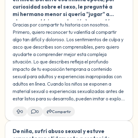
curiosidad sobre el sexo, le pregunté a
mi hermano menor si quería "jugar" a
algo sexual (sin penetración) y aceptó.
Gracias por compartir tu historia con nosotros.
Me siento muy culpable y asqueada
Primero, quiero reconocer tu valentía al compartir
conmigo misma. ¿Era esto un juego
algo tan difícil y doloroso. Los sentimientos de culpa y
sexual infantil normal o un juego sexual
asco que describes son comprensibles, pero quiero
infantil normal? ¿Es algo muy serio?
ayudarte a comprender mejor esta compleja
situación. Lo que describes refleja el profundo
impacto de tu exposición temprana a contenido
sexual para adultos y experiencias inapropiadas con
adultos en línea. Cuando los niños se exponen a
material sexual o experiencias sexualizadas antes de
estar listos para su desarrollo, pueden imitar o explo...
0
0
Compartir
De niña, sufrí abuso sexual y estuve
🇨🇴