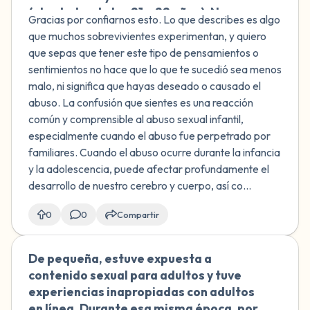
(alrededor de los 21 o 22 años). No
Gracias por confiarnos esto. Lo que describes es algo
estoy segura de si esto es real, ya que
que muchos sobrevivientes experimentan, y quiero
mi TOC implica recuerdos falsos. Pero
que sepas que tener este tipo de pensamientos o
me parece recordar que, mientras
sentimientos no hace que lo que te sucedió sea menos
bailaba con uno de mis tíos, me gustaba
malo, ni significa que hayas deseado o causado el
sentirlo cerca. Me pregunto si esto les
abuso. La confusión que sientes es una reacción
pasa a otros sobrevivientes.
común y comprensible al abuso sexual infantil,
especialmente cuando el abuso fue perpetrado por
familiares. Cuando el abuso ocurre durante la infancia
y la adolescencia, puede afectar profundamente el
desarrollo de nuestro cerebro y cuerpo, así co...
0
0
Compartir
De pequeña, estuve expuesta a
🇨🇱
contenido sexual para adultos y tuve
experiencias inapropiadas con adultos
en línea. Durante esa misma época, por