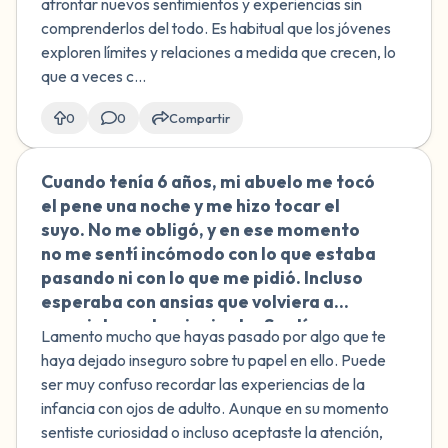
afrontar nuevos sentimientos y experiencias sin
la pornografía y sentí que mi habitación
comprenderlos del todo. Es habitual que los jóvenes
estaba contaminada por su presencia.
exploren límites y relaciones a medida que crecen, lo
Estoy confundida sobre mi papel desde
que a veces c...
que inicié el contacto inicial, pero luego
me quedé paralizada cuando se
0
0
Compartir
intensificó. Necesito ayuda para
entender si fui una perpetradora o una
Cuando tenía 6 años, mi abuelo me tocó
🇩🇴
víctima, y por qué no lo detuve cuando
el pene una noche y me hizo tocar el
me pareció incorrecto.
suyo. No me obligó, y en ese momento
no me sentí incómodo con lo que estaba
pasando ni con lo que me pidió. Incluso
esperaba con ansias que volviera a
ocurrir la noche siguiente. Sentía
Lamento mucho que hayas pasado por algo que te
curiosidad y quería más. ¿Me hace esto
haya dejado inseguro sobre tu papel en ello. Puede
cómplice o culpable?
ser muy confuso recordar las experiencias de la
infancia con ojos de adulto. Aunque en su momento
sentiste curiosidad o incluso aceptaste la atención,